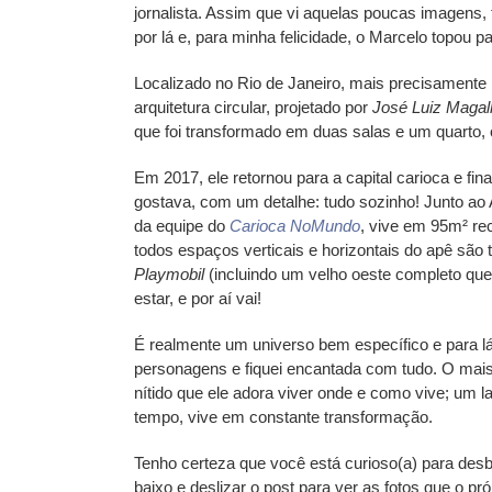
jornalista. Assim que vi aquelas poucas imagens, 
por lá e, para minha felicidade, o Marcelo topou pa
Localizado no Rio de Janeiro, mais precisamente 
arquitetura circular, projetado por
José Luiz Maga
que foi transformado em duas salas e um quarto, 
Em 2017, ele retornou para a capital carioca e f
gostava, com um detalhe: tudo sozinho! Junto ao A
da equipe do
Carioca NoMundo
, vive em 95m² re
todos espaços verticais e horizontais do apê sã
Playmobil
(incluindo um velho oeste completo qu
estar, e por aí vai!
É realmente um universo bem específico e para l
personagens e fiquei encantada com tudo. O mais 
nítido que ele adora viver onde e como vive; um l
tempo, vive em constante transformação.
Tenho certeza que você está curioso(a) para des
baixo e deslizar o post para ver as fotos que o pró