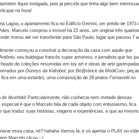
também fiquei instigada, pois já percebi que tinha algo bem interessa
rticipar na hora!
na Lagoa, o apartamento fica no Edifício Gemini, um prédio de 1973
lhães
. Marcelo comprou o imóvel há 22 anos, um original três quarto
onde morou até ser transferido para São Paulo, lugar que passou 7 a
inalmente começou a construir a decoração da casa com aquilo que
ntônio, seu buldogue francês super amoroso, o jornalista que faz pa
cheado de coleções resumidas em toy art e obras de arte garimpada
o tomados por
Dunnys da Kidrobot
, por
Be@rbrick da MediCom
, peça
e fica em uma estante), uma composição de 28 pratos
Fornasetti
no
á de divertido! Particularmente, não conhecia nem metade dessas
especial é que o Marcelo fala de cada objeto com entusiasmo, fica
ar que traduz suas histórias, viagens e experiências, e que ao mesm
bravar essa casa, né? hahaha Vamos lá, é só apertar o PLAY no víd
prio Marcelo clicou ;-)