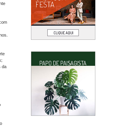
nte
 com
s
nos.
rte
s;
s da
o
eo