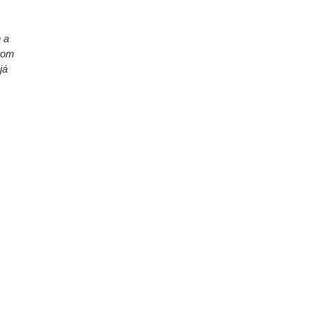
 a
 tom
já