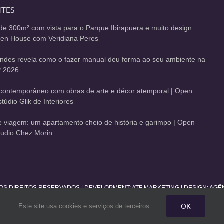
NTES
de 300m² com vista para o Parque Ibirapuera e muito design
Open House com Veridiana Peres
andes revela como o fazer manual deu forma ao seu ambiente na
 2026
contemporâneo com obras de arte e décor atemporal | Open
údio Glik de Interiores
de viagem: um apartamento cheio de história e garimpo | Open
udio Chez Morin
 OS DIREITOS RESERVADOS | DEVELOPMENT:
ATF MARKETING
| DESIGN: AG
OK
Este site usa cookies e serviços de terceiros.
Facebook
Twitter
Instagram
Pinterest
YouTube
Rss