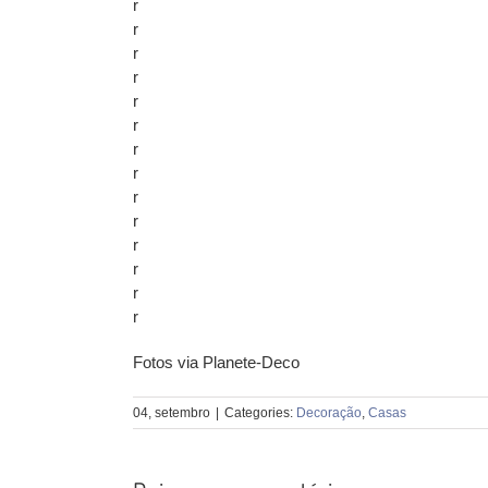
r
r
r
r
r
r
r
r
r
r
r
r
r
r
Fotos via Planete-Deco
04, setembro
|
Categories:
Decoração
,
Casas