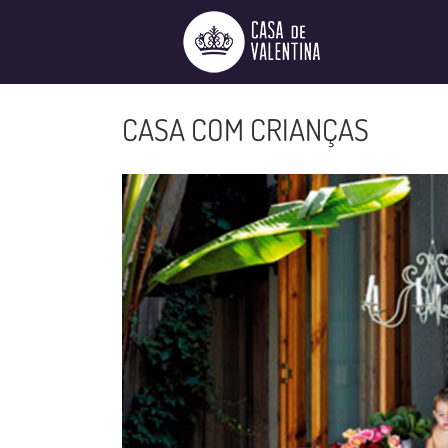
Ir
para
o
conteúdo
CASA COM CRIANÇAS