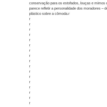
conservação para os estofados, louças e mimos d
parece refletir a personalidade dos moradores – 
plástico sobre a cômoda.r
r
r
r
r
r
r
r
r
r
r
r
r
r
r
r
r
r