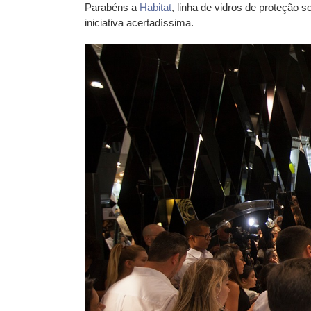
Parabéns a
Habitat
, linha de vidros de proteção s
iniciativa acertadíssima.