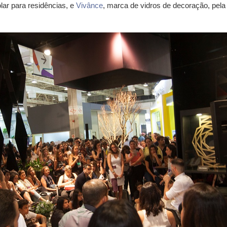
olar para residências, e
Vivânce
, marca de vidros de decoração, pela