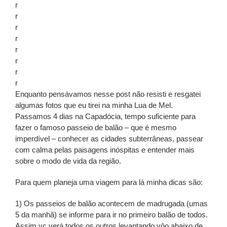
r
r
r
r
r
r
r
r
Enquanto pensávamos nesse post não resisti e resgatei
algumas fotos que eu tirei na minha Lua de Mel.
Passamos 4 dias na Capadócia, tempo suficiente para
fazer o famoso passeio de balão – que é mesmo
imperdível – conhecer as cidades subterrâneas, passear
com calma pelas paisagens inóspitas e entender mais
sobre o modo de vida da região.
Para quem planeja uma viagem para lá minha dicas são:
1) Os passeios de balão acontecem de madrugada (umas
5 da manhã) se informe para ir no primeiro balão de todos.
Assim vc verá todos os outros levantando vôo abaixo de