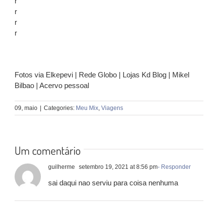
r
r
r
r
Fotos via Elkepevi | Rede Globo | Lojas Kd Blog | Mikel
Bilbao | Acervo pessoal
09, maio
|
Categories:
Meu Mix
,
Viagens
Um comentário
guilherme
setembro 19, 2021 at 8:56 pm
- Responder
sai daqui nao serviu para coisa nenhuma