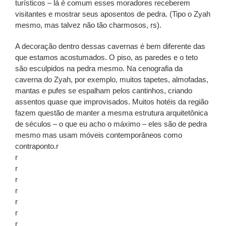
turísticos – lá é comum esses moradores receberem
visitantes e mostrar seus aposentos de pedra. (Tipo o Zyah
mesmo, mas talvez não tão charmosos, rs).
A decoração dentro dessas cavernas é bem diferente das
que estamos acostumados. O piso, as paredes e o teto
são esculpidos na pedra mesmo. Na cenografia da
caverna do Zyah, por exemplo, muitos tapetes, almofadas,
mantas e pufes se espalham pelos cantinhos, criando
assentos quase que improvisados. Muitos hotéis da região
fazem questão de manter a mesma estrutura arquitetônica
de séculos – o que eu acho o máximo – eles são de pedra
mesmo mas usam móveis contemporâneos como
contraponto.r
r
r
r
r
r
r
r