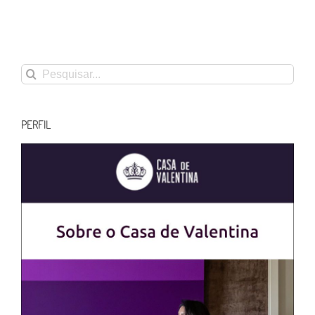
Buscar
resultados
para:
PERFIL