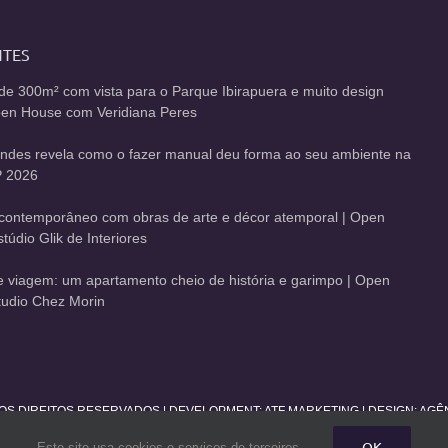
NTES
de 300m² com vista para o Parque Ibirapuera e muito design
Open House com Veridiana Peres
andes revela como o fazer manual deu forma ao seu ambiente na
 2026
contemporâneo com obras de arte e décor atemporal | Open
údio Glik de Interiores
de viagem: um apartamento cheio de história e garimpo | Open
udio Chez Morin
 OS DIREITOS RESERVADOS | DEVELOPMENT:
ATF MARKETING
| DESIGN: AG
OK
Este site usa cookies e serviços de terceiros.