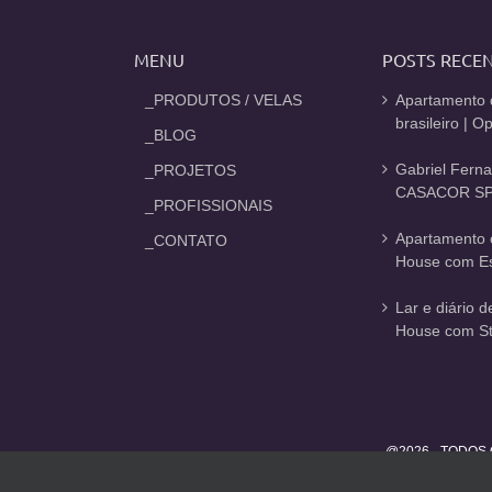
MENU
POSTS RECE
_PRODUTOS / VELAS
Apartamento 
brasileiro | 
_BLOG
Gabriel Fern
_PROJETOS
CASACOR SP
_PROFISSIONAIS
Apartamento 
_CONTATO
House com Est
Lar e diário 
House com St
@2026 - TODOS