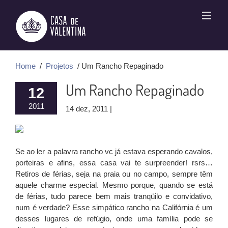
Ir
para
o
conteúdo
Home
/
Projetos
/ Um Rancho Repaginado
Um Rancho Repaginado
12
2011
14 dez, 2011 |
Se ao ler a palavra rancho vc já estava esperando cavalos,
porteiras e afins, essa casa vai te surpreender! rsrs…
Retiros de férias, seja na praia ou no campo, sempre têm
aquele charme especial. Mesmo porque, quando se está
de férias, tudo parece bem mais tranqüilo e convidativo,
num é verdade? Esse simpático rancho na Califórnia é um
desses lugares de refúgio, onde uma família pode se