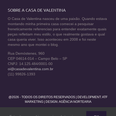
SOBRE A CASA DE VALENTINA
O Casa de Valentina nasceu de uma paixão. Quando estava
montando minha primeira casa comecei a pesquisar
freneticamente referencias para entender exatamente quais
peças refletiam meu estilo, o que realmente gostava e qual
casa queria viver. Isso aconteceu em 2008 e foi neste
mesmo ano que montei o blog.
Rua Demóstenes, 960
CEP 04614-014 – Campo Belo – SP
CNPJ: 14.125.484/0001-00
oi@casadevalentina.com.br
(11) 99826-1393
@2026 - TODOS OS DIREITOS RESERVADOS | DEVELOPMENT:
ATF
MARKETING
| DESIGN: AGÊNCIA NORTEARIA
Facebook
Twitter
Instagram
Pinterest
YouTube
Rss