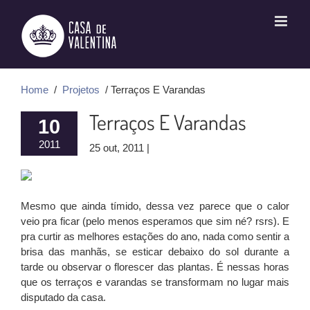
Ir
para
o
conteúdo
Home
/
Projetos
/ Terraços E Varandas
Terraços E Varandas
10
2011
25 out, 2011 |
Mesmo que ainda tímido, dessa vez parece que o calor
veio pra ficar (pelo menos esperamos que sim né? rsrs). E
pra curtir as melhores estações do ano, nada como sentir a
brisa das manhãs, se esticar debaixo do sol durante a
tarde ou observar o florescer das plantas. É nessas horas
que os terraços e varandas se transformam no lugar mais
disputado da casa.