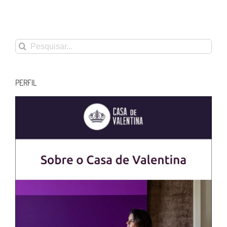
Buscar
resultados
para:
PERFIL