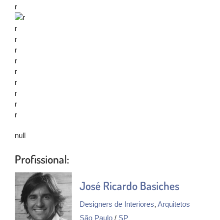
r
r
r
r
r
r
r
r
r
r
r
null
Profissional:
José Ricardo Basiches
Designers de Interiores
,
Arquitetos
São Paulo
/
SP