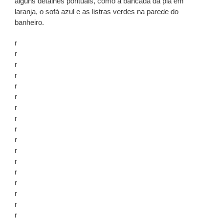
alguns detalhes pontuais, como a bancada da pia em
laranja, o sofá azul e as listras verdes na parede do
banheiro.
r
r
r
r
r
r
r
r
r
r
r
r
r
r
r
r
r