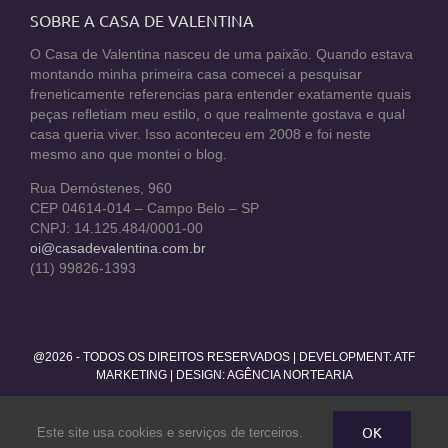
SOBRE A CASA DE VALENTINA
O Casa de Valentina nasceu de uma paixão. Quando estava
montando minha primeira casa comecei a pesquisar
freneticamente referencias para entender exatamente quais
peças refletiam meu estilo, o que realmente gostava e qual
casa queria viver. Isso aconteceu em 2008 e foi neste
mesmo ano que montei o blog.
Rua Demóstenes, 960
CEP 04614-014 – Campo Belo – SP
CNPJ: 14.125.484/0001-00
oi@casadevalentina.com.br
(11) 99826-1393
@2026 - TODOS OS DIREITOS RESERVADOS | DEVELOPMENT:
ATF
MARKETING
| DESIGN: AGÊNCIA NORTEARIA
Facebook
Twitter
Instagram
Pinterest
YouTube
Rss
OK
Este site usa cookies e serviços de terceiros.