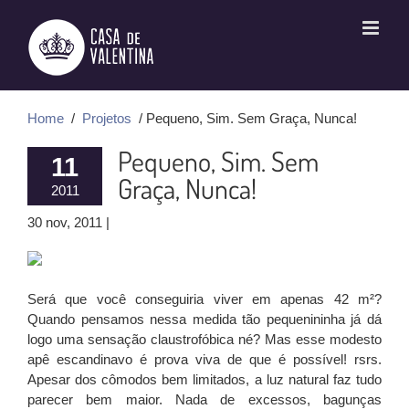
Ir
para
o
conteúdo
Home
/
Projetos
/ Pequeno, Sim. Sem Graça, Nunca!
Pequeno, Sim. Sem
11
Graça, Nunca!
2011
30 nov, 2011 |
Será que você conseguiria viver em apenas 42 m²?
Quando pensamos nessa medida tão pequenininha já dá
logo uma sensação claustrofóbica né? Mas esse modesto
apê escandinavo é prova viva de que é possível! rsrs.
Apesar dos cômodos bem limitados, a luz natural faz tudo
parecer bem maior. Nada de excessos, bagunças