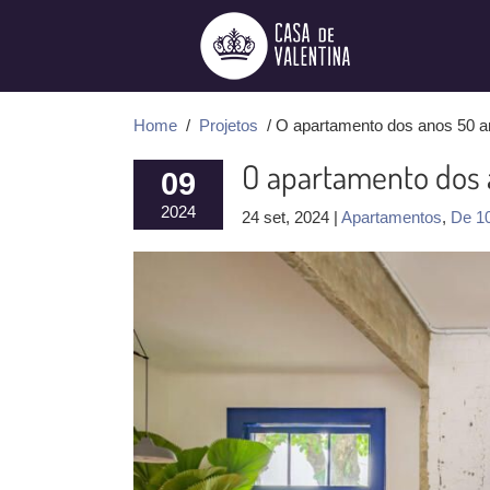
Ir
para
o
conteúdo
Home
/
Projetos
/ O apartamento dos anos 50 
O apartamento dos 
09
2024
24 set, 2024 |
Apartamentos
,
De 1