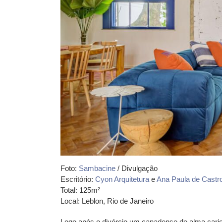
Foto:
Sambacine
/ Divulgação
Escritório:
Cyon Arquitetura
e
Ana Paula de Castr
Total: 125m²
Local: Leblon, Rio de Janeiro
Logo após o divórcio um canadense de alma cari