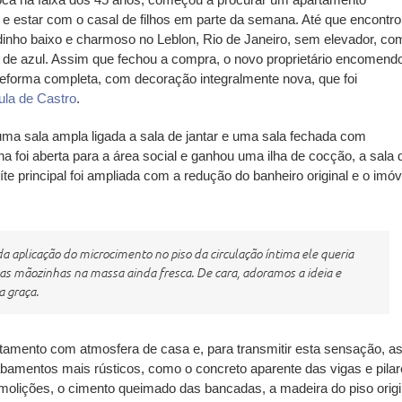
r e estar com o casal de filhos em parte da semana. Até que encontr
inho baixo e charmoso no Leblon, Rio de Janeiro, sem elevador, co
 de azul. Assim que fechou a compra, o novo proprietário encomend
eforma completa, com decoração integralmente nova, que foi
la de Castro
.
 uma sala ampla ligada a sala de jantar e uma sala fechada com
a foi aberta para a área social e ganhou uma ilha de cocção, a sala 
suíte principal foi ampliada com a redução do banheiro original e o imóv
da aplicação do microcimento no piso da circulação íntima ele queria
suas mãozinhas na massa ainda fresca. De cara, adoramos a ideia e
a graça.
artamento com atmosfera de casa e, para transmitir esta sensação, a
bamentos mais rústicos, como o concreto aparente das vigas e pilar
emolições, o cimento queimado das bancadas, a madeira do piso origi