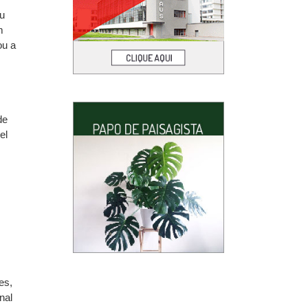
ou
m
ou a
de
el
s
es,
nal