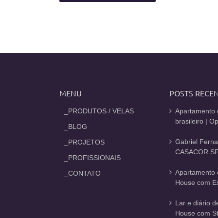
MENU
POSTS RECE
_PRODUTOS / VELAS
Apartamento 
brasileiro | 
_BLOG
Gabriel Fern
_PROJETOS
CASACOR SP
_PROFISSIONAIS
Apartamento 
_CONTATO
House com Est
Lar e diário 
House com St