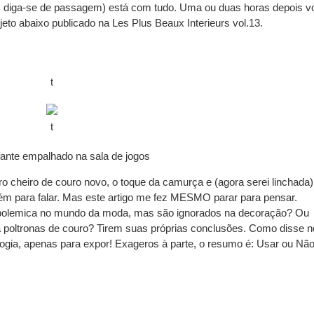
r, diga-se de passagem) está com tudo. Uma ou duas horas depois v
jeto abaixo publicado na Les Plus Beaux Interieurs vol.13.
t
t
fante empalhado na sala de jogos
 cheiro de couro novo, o toque da camurça e (agora serei linchada)
ém para falar. Mas este artigo me fez MESMO parar para pensar.
 polemica no mundo da moda, mas são ignorados na decoração? Ou
poltronas de couro? Tirem suas próprias conclusões. Como disse n
ologia, apenas para expor! Exageros à parte, o resumo é:
Usar ou Nã