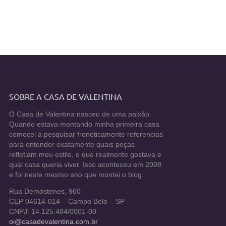
SOBRE A CASA DE VALENTINA
O Casa de Valentina nasceu de uma paixão.
Quando estava montando minha primeira casa
comecei a pesquisar freneticamente referencias
para entender exatamente quais peças
refletiam meu estilo, o que realmente gostava e
qual casa queria viver. Isso aconteceu em 2008
e foi neste mesmo ano que montei o blog.
Rua Demóstenes, 960
CEP 04614-014 – Campo Belo – SP
CNPJ: 14.125.484/0001-00
oi@casadevalentina.com.br