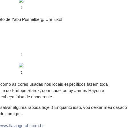
t
eto de Yabu Pushelberg. Um luxo!
t
t
 como as cores usadas nos locais específicos fazem toda
ente do Philippe Starck, com cadeiras by James Hayon e
cabeça falsa de rinoceronte.
alvar alguma raposa hoje ;) Enquanto isso, vou deixar meu casaco
endo comigo…
www.flaviagerab.com.br