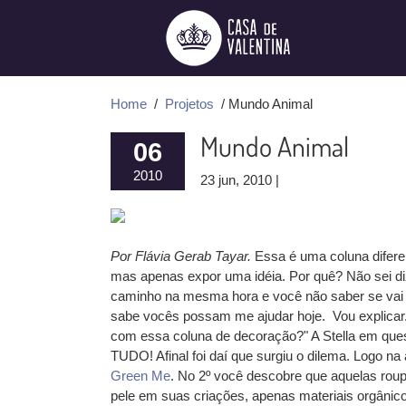
Ir
para
o
conteúdo
Home
/
Projetos
/ Mundo Animal
Mundo Animal
06
2010
23 jun, 2010 |
Por Flávia Gerab Tayar.
Essa é uma coluna diferen
mas apenas expor uma idéia. Por quê? Não sei di
caminho na mesma hora e você não saber se vai p
sabe vocês possam me ajudar hoje.
Vou explicar
com essa coluna de decoração?" A Stella em que
TUDO! Afinal foi daí que surgiu o dilema. Logo na
Green Me
. No 2º você descobre que aquelas rou
pele em suas criações, apenas materiais orgânicos