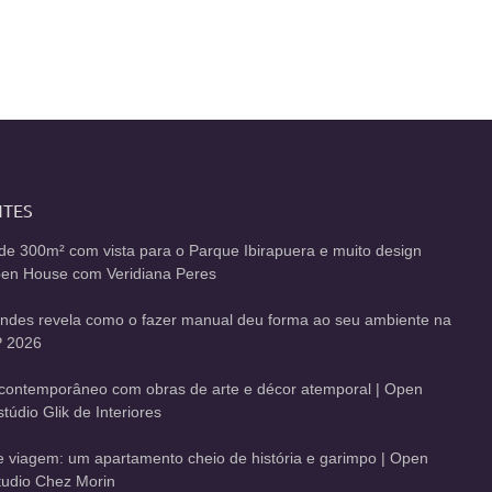
NTES
de 300m² com vista para o Parque Ibirapuera e muito design
Open House com Veridiana Peres
andes revela como o fazer manual deu forma ao seu ambiente na
 2026
contemporâneo com obras de arte e décor atemporal | Open
údio Glik de Interiores
de viagem: um apartamento cheio de história e garimpo | Open
udio Chez Morin