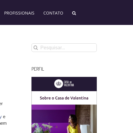
PROFISSIONAIS
CONTATO
Buscar
resultados
para:
PERFIL
m
er
y
e
 nem