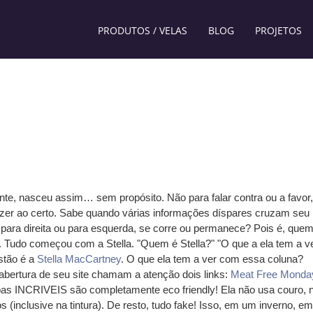
PRODUTOS / VELAS
BLOG
PROJETOS
te, nasceu assim… sem propósito. Não para falar contra ou a favor,
zer ao certo. Sabe quando várias informações díspares cruzam seu
ara direita ou para esquerda, se corre ou permanece? Pois é, que
. Tudo começou com a Stella. "Quem é Stella?" "O que a ela tem a v
stão é a
Stella MacCartney
. O que ela tem a ver com essa coluna?
 abertura de seu site chamam a atenção dois links:
Meat Free Monda
pas INCRIVEIS são completamente eco friendly! Ela não usa couro,
 (inclusive na tintura). De resto, tudo fake! Isso, em um inverno, em