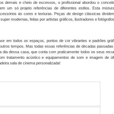
s demais e cheio de excessos, o profissional abordou o conceit
em um só projeto referências de diferentes estilos. Esta mistur
acessórios às cores e texturas. Peças de design clássicas divide
er modernas, feitas por artistas gráficos, ilustradores e fotógrafos
ase em todos os espaços, pontos de cor vibrantes e padrões gráf
 outros tempos. Mas todas essas referências de décadas passadas
a a dia dessa casa, que conta com praticamente todos os seus recu
om tratamento acústico e equipamentos de som e imagem de úl
deira sala de cinema personalizada!