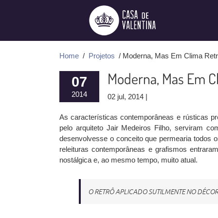
Ir
para
o
conteúdo
Home
/
Projetos
/ Moderna, Mas Em Clima Ret
Moderna, Mas Em Cl
07
2014
02 jul, 2014 |
As características contemporâneas e rústicas pre
pelo arquiteto Jair Medeiros Filho, serviram c
desenvolvesse o conceito que permearia todos os 
releituras contemporâneas e grafismos entraram
nostálgica e, ao mesmo tempo, muito atual.
O RETRÔ APLICADO SUTILMENTE NO DÉCO