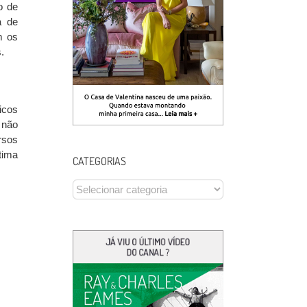
o de
a de
m os
.
icos
 não
rsos
tima
CATEGORIAS
CATEGORIAS