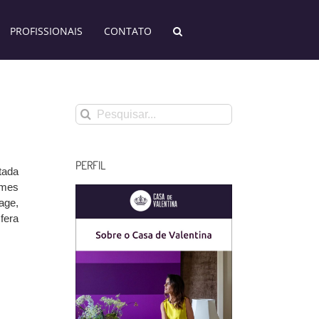
PROFISSIONAIS
CONTATO
Buscar
resultados
para:
PERFIL
tada
emes
age,
fera