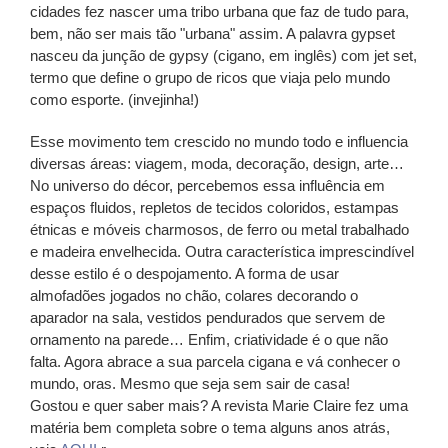
cidades fez nascer uma tribo urbana que faz de tudo para,
bem, não ser mais tão "urbana" assim. A palavra gypset
nasceu da junção de gypsy (cigano, em inglês) com jet set,
termo que define o grupo de ricos que viaja pelo mundo
como esporte. (invejinha!)
Esse movimento tem crescido no mundo todo e influencia
diversas áreas: viagem, moda, decoração, design, arte…
No universo do décor, percebemos essa influência em
espaços fluidos, repletos de tecidos coloridos, estampas
étnicas e móveis charmosos, de ferro ou metal trabalhado
e madeira envelhecida. Outra característica imprescindível
desse estilo é o despojamento. A forma de usar
almofadões jogados no chão, colares decorando o
aparador na sala, vestidos pendurados que servem de
ornamento na parede… Enfim, criatividade é o que não
falta. Agora abrace a sua parcela cigana e vá conhecer o
mundo, oras. Mesmo que seja sem sair de casa!
Gostou e quer saber mais? A revista Marie Claire fez uma
matéria bem completa sobre o tema alguns anos atrás,