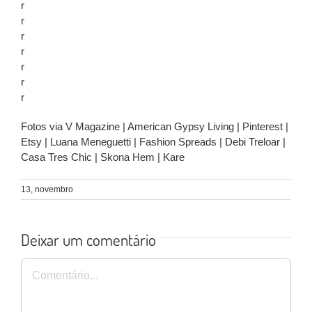
r
r
r
r
r
r
r
Fotos via V Magazine | American Gypsy Living | Pinterest |
Etsy | Luana Meneguetti | Fashion Spreads | Debi Treloar |
Casa Tres Chic | Skona Hem | Kare
13, novembro
Deixar um comentário
Comentário