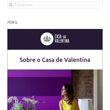
Buscar
resultados
para:
PERFIL