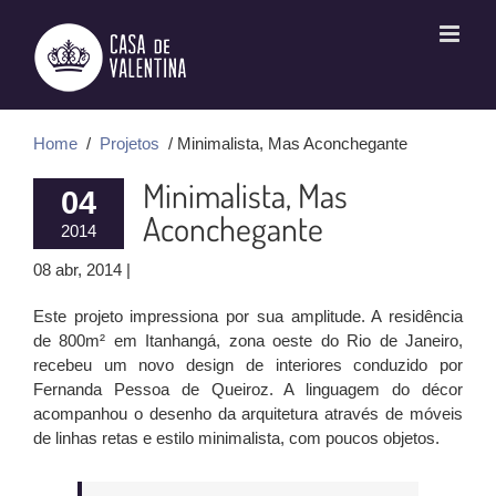
Ir
para
o
conteúdo
Home
/
Projetos
/ Minimalista, Mas Aconchegante
Minimalista, Mas
04
Aconchegante
2014
08 abr, 2014 |
Este projeto impressiona por sua amplitude. A residência
de 800m² em Itanhangá, zona oeste do Rio de Janeiro,
recebeu um novo design de interiores conduzido por
Fernanda Pessoa de Queiroz. A linguagem do décor
acompanhou o desenho da arquitetura através de móveis
de linhas retas e estilo minimalista, com poucos objetos.