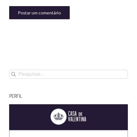
Buscar
resultados
para:
PERFIL