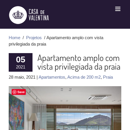
Ir
para
o
conteúdo
Home
/
Projetos
/ Apartamento amplo com vista
privilegiada da praia
Apartamento amplo com
05
vista privilegiada da praia
2021
28 maio, 2021 |
Apartamentos
,
Acima de 200 m2
,
Praia
Save