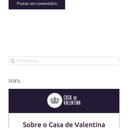
Buscar
resultados
para:
PERFIL