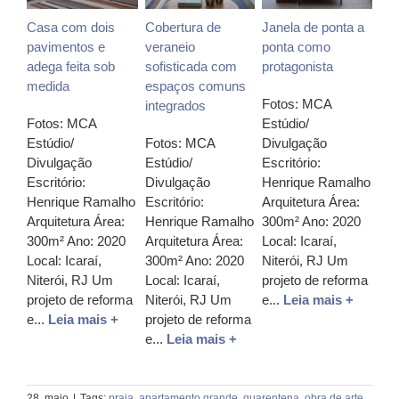
Casa com dois
Cobertura de
Janela de ponta a
pavimentos e
veraneio
ponta como
adega feita sob
sofisticada com
protagonista
medida
espaços comuns
Fotos: MCA
integrados
Fotos: MCA
Estúdio/
Estúdio/
Fotos: MCA
Divulgação
Divulgação
Estúdio/
Escritório:
Escritório:
Divulgação
Henrique Ramalho
Henrique Ramalho
Escritório:
Arquitetura Área:
Arquitetura Área:
Henrique Ramalho
300m² Ano: 2020
300m² Ano: 2020
Arquitetura Área:
Local: Icaraí,
Local: Icaraí,
300m² Ano: 2020
Niterói, RJ Um
Niterói, RJ Um
Local: Icaraí,
projeto de reforma
projeto de reforma
Niterói, RJ Um
e...
Leia mais +
e...
Leia mais +
projeto de reforma
e...
Leia mais +
28, maio
|
Tags:
praia
,
apartamento grande
,
quarentena
,
obra de arte
,