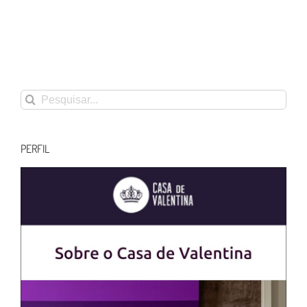
Buscar
resultados
para:
PERFIL