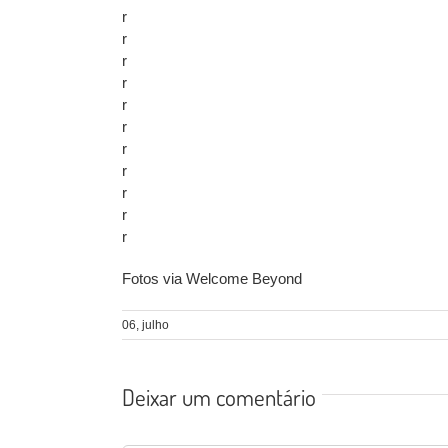
r
r
r
r
r
r
r
r
r
r
r
Fotos via Welcome Beyond
06, julho
Deixar um comentário