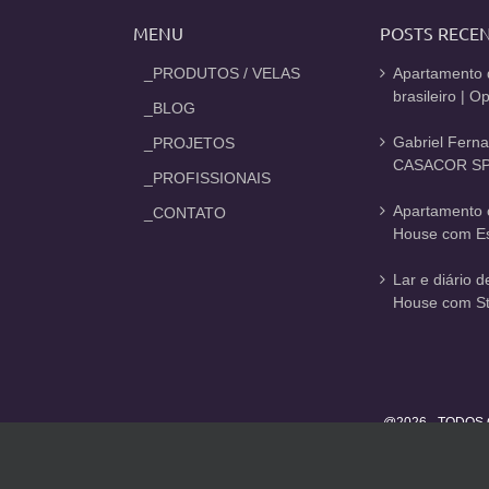
MENU
POSTS RECE
_PRODUTOS / VELAS
Apartamento 
brasileiro | 
_BLOG
Gabriel Fern
_PROJETOS
CASACOR SP
_PROFISSIONAIS
Apartamento 
_CONTATO
House com Est
Lar e diário 
House com St
@2026 - TODOS