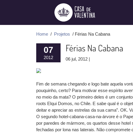
Ir
para
o
conteúdo
Home
/
Projetos
/ Férias Na Cabana
Férias Na Cabana
07
2012
06 jul, 2012 |
Fim de semana chegando e logo bate aquela vontad
pouquinho, certo? Para motivar esse espírito aventu
no meio da mata? O primeiro deles é um conjunto 
roots Elqui Domos, no Chile. E sabe qual é o obje
deitar e apreciar as estrelas da sua cama”. OK. 
O segundo hotel-cabana-casa-na-árvore é o Paper
por paredes de mármore, os quartos desse hotel 
fechadas por lona nas laterais. Não compromete o