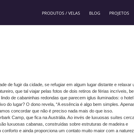
PRODUTOS / VELAS
BLOG
PROJETOS
e de fugir da cidade, se refugiar em algum lugar distante e relaxar
reiro, que tal viajar pelas fotos de dois retiros de férias incríveis, b
lindo de cabaninhas redondas que parecem iglus iluminados: o hotel
tivo do lugar? O dono revela, “A essência é algo bem simples. Apena
Vamos concordar que não é preciso nada mais do que isso.
bark Camp, que fica na Austrália. Ao invés de luxuosas suítes cerc
são luxuosas cabanas, construídas sobre estruturas de madeira e
 conforto e ainda proporciona um contato muito maior com a naturez