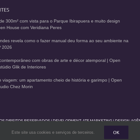
NTES
de 300m² com vista para o Parque Ibirapuera e muito design
Open House com Veridiana Peres
andes revela como o fazer manual deu forma ao seu ambiente na
 2026
contemporâneo com obras de arte e décor atemporal | Open
údio Glik de Interiores
de viagem: um apartamento cheio de história e garimpo | Open
udio Chez Morin
 OS DIREITOS RESERVADOS | DEVELOPMENT:
ATF MARKETING
| DESIGN: AG
OK
Este site usa cookies e serviços de terceiros.
Facebook
Twitter
Instagram
Pinterest
YouTube
Rss