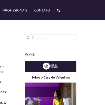
PROFISSIONAIS
CONTATO
Buscar
resultados
para:
PERFIL
 um
em
s
adas
a. E