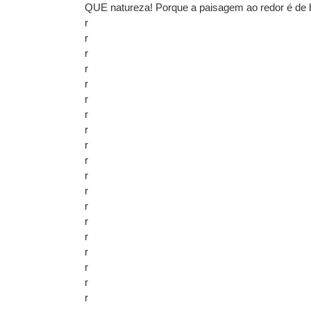
QUE natureza! Porque a paisagem ao redor é de 
r
r
r
r
r
r
r
r
r
r
r
r
r
r
r
r
r
r
r