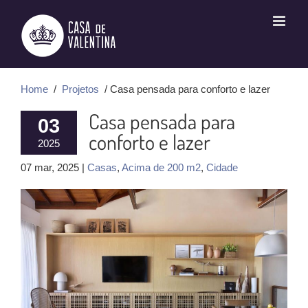
Ir
para
o
conteúdo
Home
/
Projetos
/ Casa pensada para conforto e lazer
Casa pensada para
03
conforto e lazer
2025
07 mar, 2025 |
Casas
,
Acima de 200 m2
,
Cidade