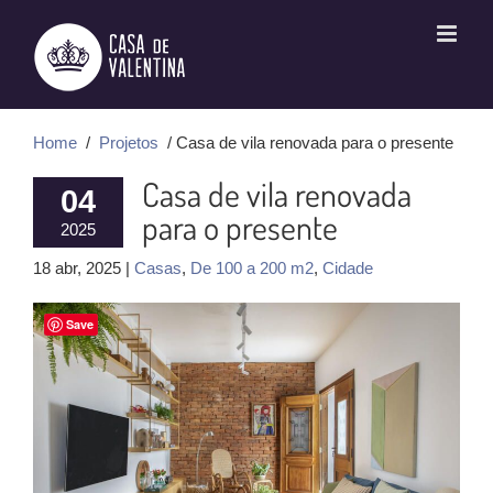
Ir
para
o
conteúdo
Home
/
Projetos
/ Casa de vila renovada para o presente
Casa de vila renovada
04
para o presente
2025
18 abr, 2025 |
Casas
,
De 100 a 200 m2
,
Cidade
Save