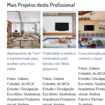
Mais Projetos deste Profissional
Apartamento de 71m²
Praticidade e estética
Casa pensada pa
é transformado para
minimalista para
conforto e lazer
acolher uma nova
família com filhos
Fotos: Juliano
rotina
pequenos
Colodeti, do MCA
Fotos: Juliano
Fotos: Juliano
Estudio / Divulga
Colodeti, do MCA
Colodeti, do MCA
Escritório: Studi
Estudio / Divulgação
Estudio / Divulgação
Arquitetura Produ
Escritório: Studioduas
Escritório: Studioduas
visual: Andrea
Arquitetura Produtora
Arquitetura Produtora
Falchi e Rennan
visual: Andrea
visual: Andrea
Scalabrin...