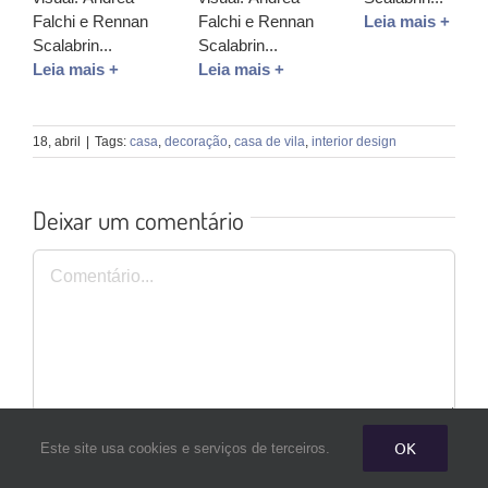
Falchi e Rennan
Falchi e Rennan
Leia mais +
Scalabrin...
Scalabrin...
Leia mais +
Leia mais +
18, abril
|
Tags:
casa
,
decoração
,
casa de vila
,
interior design
Deixar um comentário
Comentário
OK
Este site usa cookies e serviços de terceiros.