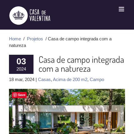
Ir
para
o
conteúdo
Home
/
Projetos
/ Casa de campo integrada com a
natureza
Casa de campo integrada
03
com a natureza
2024
18 mar, 2024 |
Casas
,
Acima de 200 m2
,
Campo
Save