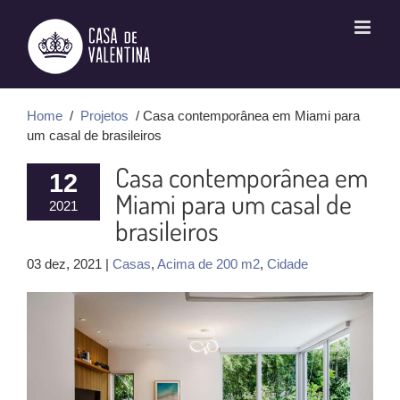
Ir
para
o
conteúdo
Home
/
Projetos
/ Casa contemporânea em Miami para
um casal de brasileiros
Casa contemporânea em
12
Miami para um casal de
2021
brasileiros
03 dez, 2021 |
Casas
,
Acima de 200 m2
,
Cidade