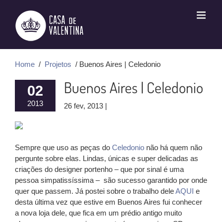
Ir
para
o
conteúdo
Home
/
Projetos
/ Buenos Aires | Celedonio
Buenos Aires | Celedonio
02
2013
26 fev, 2013 |
Sempre que uso as peças do
Celedonio
não há quem não
pergunte sobre elas. Lindas, únicas e super delicadas as
criações do designer portenho – que por sinal é uma
pessoa simpatissíssima – são sucesso garantido por onde
quer que passem. Já postei sobre o trabalho dele
AQUI
e
desta última vez que estive em Buenos Aires fui conhecer
a nova loja dele, que fica em um prédio antigo muito