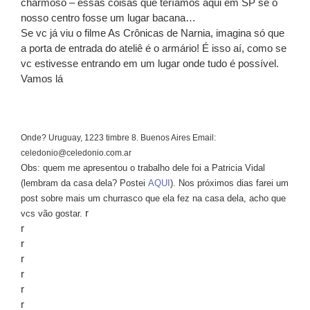
charmoso – essas coisas que teríamos aqui em SP se o
nosso centro fosse um lugar bacana…
Se vc já viu o filme As Crônicas de Narnia, imagina só que
a porta de entrada do ateliê é o armário! É isso aí, como se
vc estivesse entrando em um lugar onde tudo é possível.
Vamos lá
Onde? Uruguay, 1223 timbre 8. Buenos Aires Email:
celedonio@celedonio.com.ar
Obs: quem me apresentou o trabalho dele foi a Patricia Vidal
(lembram da casa dela? Postei
AQUI
). Nos próximos dias farei um
post sobre mais um churrasco que ela fez na casa dela, acho que
r
vcs vão gostar.
r
r
r
r
r
r