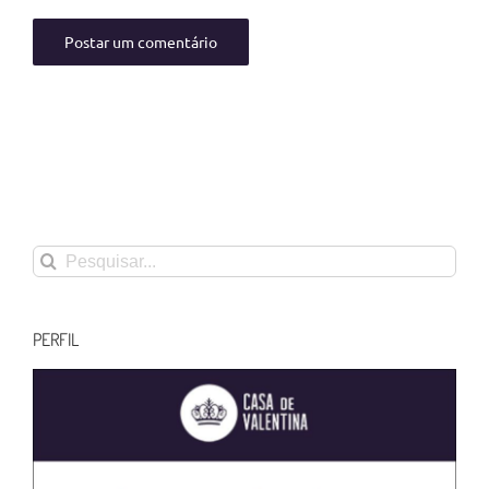
Buscar
resultados
para:
PERFIL