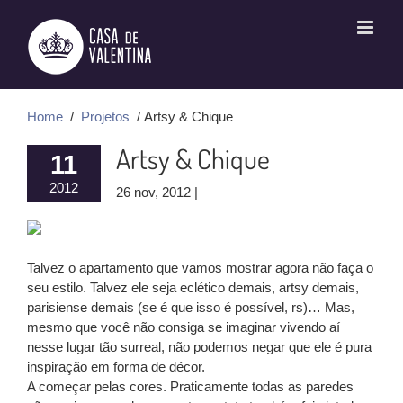
Ir
para
o
conteúdo
Home
/
Projetos
/ Artsy & Chique
Artsy & Chique
11
2012
26 nov, 2012 |
Talvez o apartamento que vamos mostrar agora não faça o
seu estilo. Talvez ele seja eclético demais, artsy demais,
parisiense demais (se é que isso é possível, rs)… Mas,
mesmo que você não consiga se imaginar vivendo aí
nesse lugar tão surreal, não podemos negar que ele é pura
inspiração em forma de décor.
A começar pelas cores. Praticamente todas as paredes