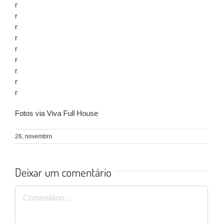
r
r
r
r
r
r
r
r
r
Fotos via Viva Full House
26, novembro
Deixar um comentário
Comentário