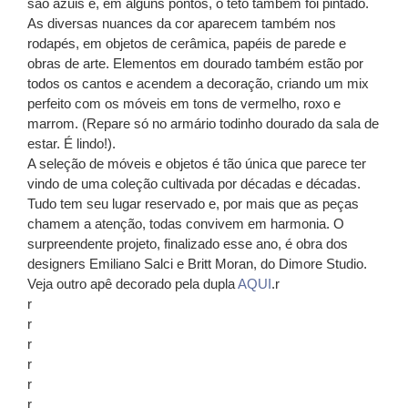
são azuis e, em alguns pontos, o teto também foi pintado.
As diversas nuances da cor aparecem também nos
rodapés, em objetos de cerâmica, papéis de parede e
obras de arte. Elementos em dourado também estão por
todos os cantos e acendem a decoração, criando um mix
perfeito com os móveis em tons de vermelho, roxo e
marrom. (Repare só no armário todinho dourado da sala de
estar. É lindo!).
A seleção de móveis e objetos é tão única que parece ter
vindo de uma coleção cultivada por décadas e décadas.
Tudo tem seu lugar reservado e, por mais que as peças
chamem a atenção, todas convivem em harmonia. O
surpreendente projeto, finalizado esse ano, é obra dos
designers Emiliano Salci e Britt Moran, do Dimore Studio.
Veja outro apê decorado pela dupla
AQUI
.r
r
r
r
r
r
r