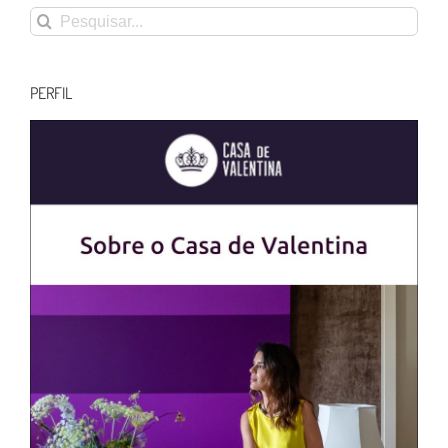
Buscar
resultados
para:
PERFIL