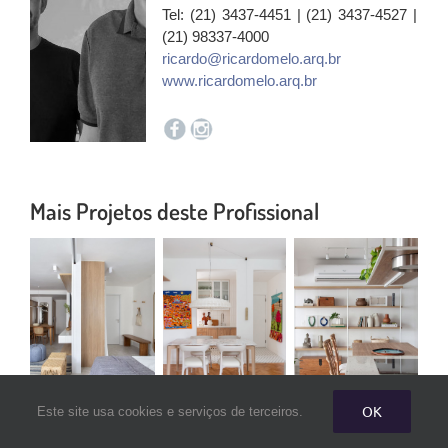
Tel: (21) 3437-4451 | (21) 3437-4527 |
(21) 98337-4000
ricardo@ricardomelo.arq.br
www.ricardomelo.arq.br
Mais Projetos deste Profissional
OK
Este site usa cookies e serviços de terceiros.
Apê de 50m² com
Apartamento
Renovação e
clima praiano e
prático com toque
integração de