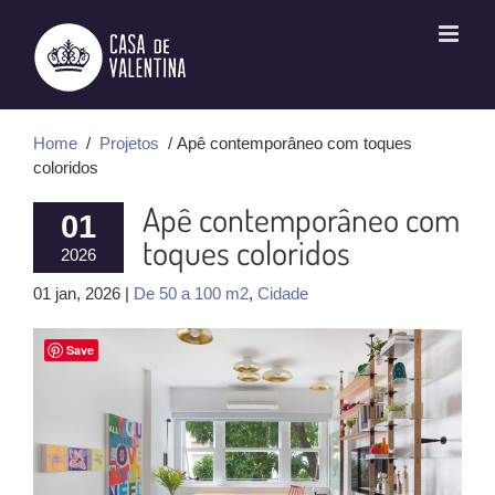
Ir
para
o
conteúdo
Home
/
Projetos
/ Apê contemporâneo com toques
coloridos
Apê contemporâneo com
01
toques coloridos
2026
01 jan, 2026 |
De 50 a 100 m2
,
Cidade
Save