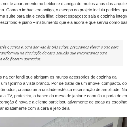
has neste apartamento no Leblon e é amiga de muitos anos das arquite
ma. Como o imóvel era antigo, o escopo do projeto incluiu pedidos qu
 suíte para ela e cada filha; closet espaçoso; sala e cozinha integ
escritório e piano – instrumento que ela adora e que serviu como ba
rês quartos e, para dar vida às três suítes, precisamos elevar o piso para
 transformou na circulação da casa, solução que encontramos para
os não ficarem apertados.
s na cor fendi que abrigam os muitos acessórios de cozinha da
m tijolinho a vista branco. Por se tratar de um imóvel compacto, op
 cômodos, criando uma unidade estética e sensação de amplitude. Na
a a TV, prateleira, o banco da mesa de jantar e camufla a porta de co
oração é nova e a cliente participou ativamente de todas as escolha
ar exatamente com a cara e jeito dela.