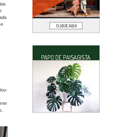
tas
e
rada
se
tou-
rrer
s,