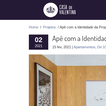
Ir
para
o
conteúdo
Home
/
Projetos
/ Apê com a Identidade da Propr
Apê com a Identidad
02
2021
15 fev, 2021 |
Apartamentos
,
De 1