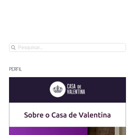
Buscar
resultados
para:
PERFIL