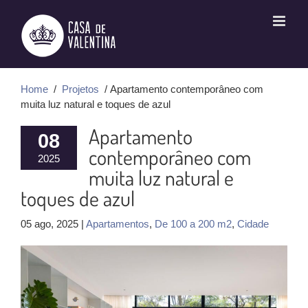
Ir
para
o
conteúdo
Home
/
Projetos
/ Apartamento contemporâneo com
muita luz natural e toques de azul
Apartamento
08
contemporâneo com
2025
muita luz natural e
toques de azul
05 ago, 2025 |
Apartamentos
,
De 100 a 200 m2
,
Cidade