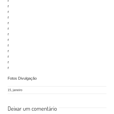
r
r
r
r
r
r
r
r
r
r
r
r
r
Fotos Divulgação
15, janeiro
Deixar um comentário