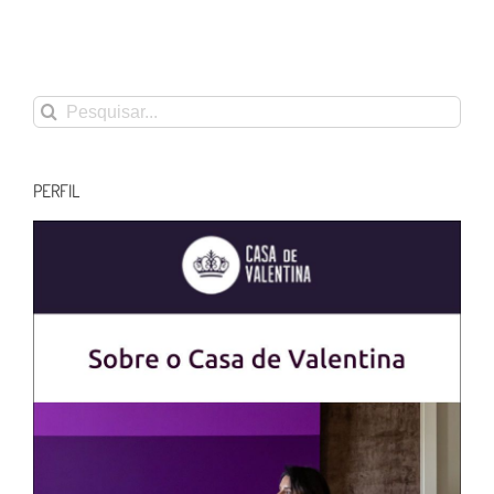
Buscar
resultados
para:
PERFIL