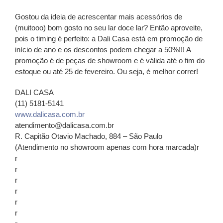
Gostou da ideia de acrescentar mais acessórios de
(muitooo) bom gosto no seu lar doce lar? Então aproveite,
pois o timing é perfeito: a Dali Casa está em
promoção de
início de ano
e os descontos podem chegar a 50%!!! A
promoção é de peças de showroom e é válida até o fim do
estoque ou até 25 de fevereiro. Ou seja, é melhor correr!
DALI CASA
(11) 5181-5141
www.dalicasa.com.br
atendimento@dalicasa.com.br
R. Capitão Otavio Machado, 884 – São Paulo
(Atendimento no showroom apenas com hora marcada)r
r
r
r
r
r
r