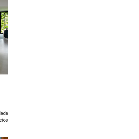
dade
etos