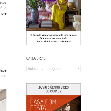
etos
té a
no e
CATEGORIAS
CATEGORIAS
dade
etos