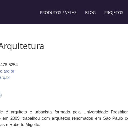
PRODUTOS / VELAS
BLOG
PROJETOS
 Arquitetura
97476-5254
c.arq.br
rq.br
lc é arquiteto e urbanista formado pela Universidade Presbiter
 em 2009, trabalhou com arquitetos renomados em São Paulo 
sas e Roberto Mig
otto.