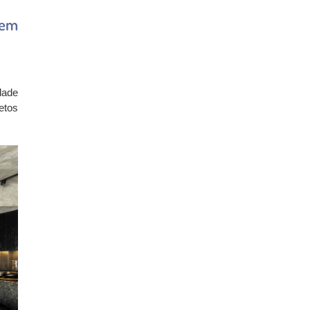
 em
dade
etos