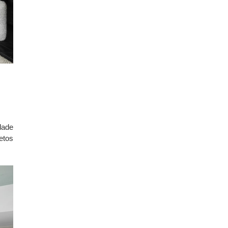
dade
etos