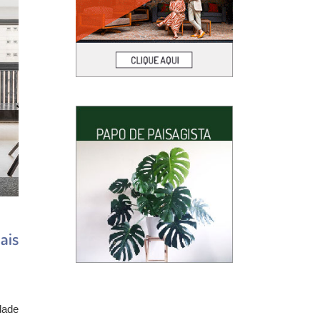
ais
dade