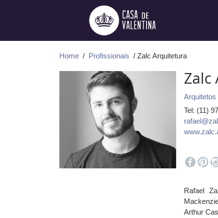
Ir
para
o
conteúdo
Home
/
Profissionais
/ Zalc Arquitetura
Zalc
Arquitetos
Tel: (11) 
rafael@zal
www.zalc.a
Rafael Za
Mackenzie
Arthur Ca