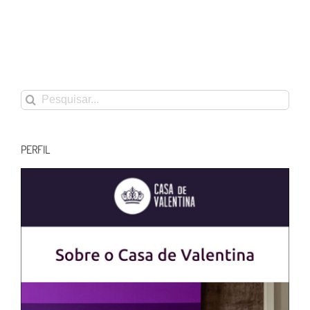
Buscar
resultados
para:
PERFIL