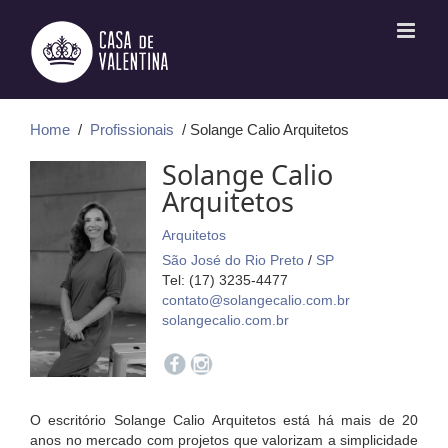
Ir
para
o
conteúdo
Home
/
Profissionais
/ Solange Calio Arquitetos
Solange Calio
Arquitetos
Arquitetos
São José do Rio Preto
/
SP
Tel: (17) 3235-4477
contato@solangecalio.com.br
solangecalio.com.br
O escritório Solange Calio Arquitetos está há mais de 20
anos no mercado com projetos que valorizam a simplicidade