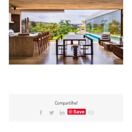
Compartilhe!
Save
Facebook
Twitter
LinkedIn
E-
mail