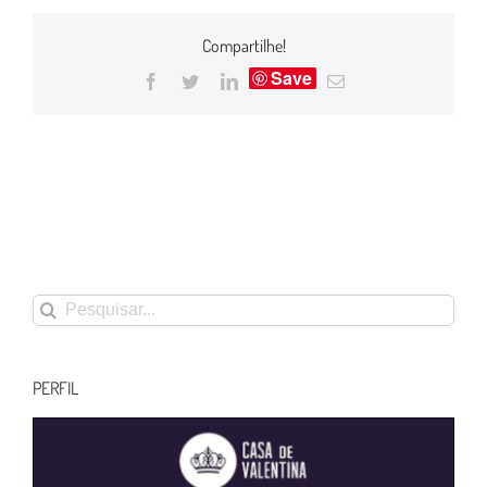
Compartilhe!
Save
Facebook
Twitter
LinkedIn
E-
mail
Buscar
resultados
para:
PERFIL