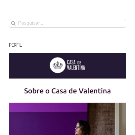
Buscar
resultados
para:
PERFIL