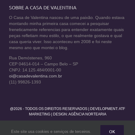
SOBRE A CASA DE VALENTINA
O Casa de Valentina nasceu de uma paixão. Quando estava
montando minha primeira casa comecei a pesquisar
freneticamente referencias para entender exatamente quais
peças refletiam meu estilo, o que realmente gostava e qual
casa queria viver. Isso aconteceu em 2008 e foi neste
mesmo ano que montei o blog.
Rua Demóstenes, 960
CEP 04614-014 – Campo Belo – SP
CNPJ: 14.125.484/0001-00
oi@casadevalentina.com.br
(11) 99826-1393
@2026 - TODOS OS DIREITOS RESERVADOS | DEVELOPMENT:
ATF
MARKETING
| DESIGN: AGÊNCIA NORTEARIA
Facebook
Twitter
Instagram
Pinterest
YouTube
Rss
OK
Este site usa cookies e serviços de terceiros.