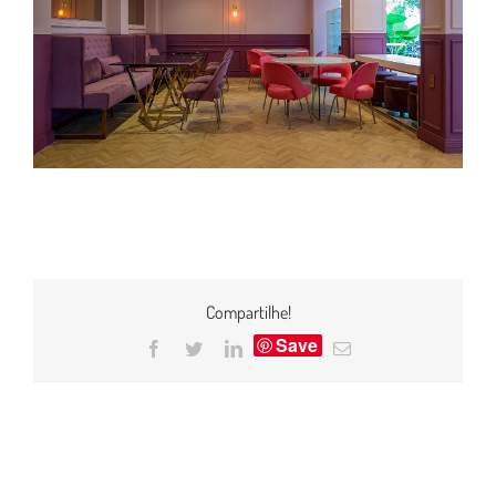
Compartilhe!
Save
Facebook
Twitter
LinkedIn
E-
mail