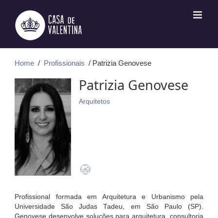
Ir
para
o
conteúdo
Home
/
Profissionais
/ Patrizia Genovese
Patrizia Genovese
Arquitetos
Profissional formada em Arquitetura e Urbanismo pela
Universidade São Judas Tadeu, em São Paulo (SP).
Genovese desenvolve soluções para arquitetura, consultoria