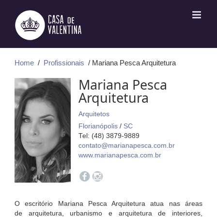
Ir
para
o
conteúdo
Home
/
Profissionais
/ Mariana Pesca Arquitetura
Mariana Pesca
Arquitetura
Arquitetos
Florianópolis
/
SC
Tel: (48) 3879-9889
contato@marianapesca.com.br
www.marianapesca.com.br
O escritório Mariana Pesca Arquitetura atua nas áreas
de arquitetura, urbanismo e arquitetura de interiores,