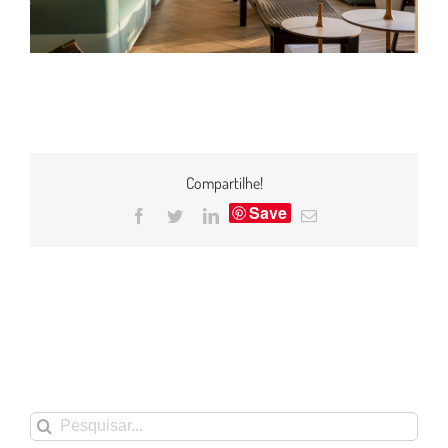
Compartilhe!
Save
Facebook
Twitter
LinkedIn
E-
mail
Buscar
resultados