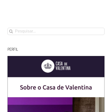
Buscar
resultados
para:
PERFIL