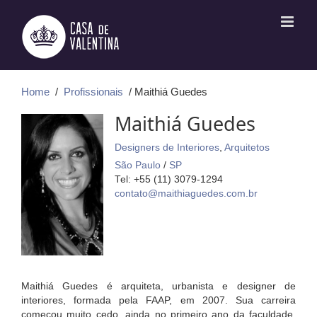
Ir
para
o
conteúdo
Home
/
Profissionais
/ Maithiá Guedes
Maithiá Guedes
Designers de Interiores
,
Arquitetos
São Paulo
/
SP
Tel: +55 (11) 3079-1294
contato@maithiaguedes.com.br
Maithiá Guedes é arquiteta, urbanista e designer de
interiores, formada pela FAAP, em 2007. Sua carreira
começou muito cedo, ainda no primeiro ano da faculdade.