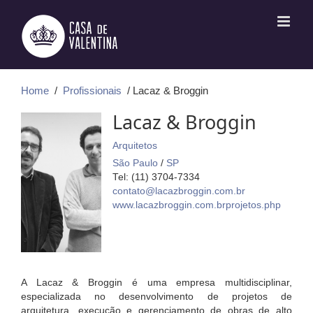
Ir
para
o
conteúdo
Home
/
Profissionais
/ Lacaz & Broggin
Lacaz & Broggin
Arquitetos
São Paulo
/
SP
Tel: (11) 3704-7334
contato@lacazbroggin.com.br
www.lacazbroggin.com.brprojetos.php
A Lacaz & Broggin é uma empresa multidisciplinar,
especializada no desenvolvimento de projetos de
arquitetura, execução e gerenciamento de obras de alto