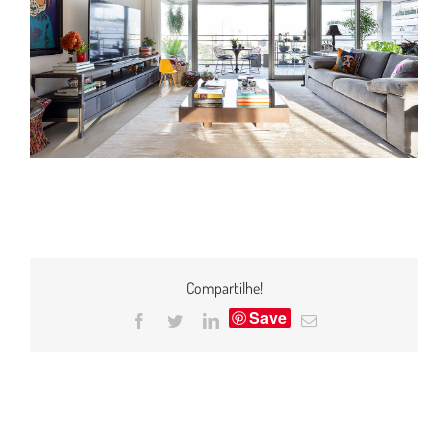
Compartilhe!
Save
Facebook
Twitter
LinkedIn
E-
mail