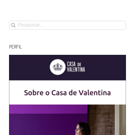
Buscar
resultados
para:
PERFIL