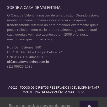
SOBRE A CASA DE VALENTINA
O Casa de Valentina nasceu de uma paixão. Quando estava
montando minha primeira casa comecei a pesquisar
freneticamente referencias para entender exatamente quais
peças refletiam meu estilo, o que realmente gostava e qual
casa queria viver. Isso aconteceu em 2008 e foi neste
mesmo ano que montei o blog.
Rua Demóstenes, 960
CEP 04614-014 – Campo Belo – SP
CNPJ: 14.125.484/0001-00
oi@casadevalentina.com.br
(11) 99826-1393
@2026 - TODOS OS DIREITOS RESERVADOS | DEVELOPMENT:
ATF
MARKETING
| DESIGN: AGÊNCIA NORTEARIA
Facebook
Twitter
Instagram
Pinterest
YouTube
Rss
OK
Este site usa cookies e serviços de terceiros.