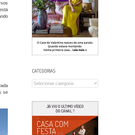
rsos
está
ando
CATEGORIAS
CATEGORIAS
Nada
s se