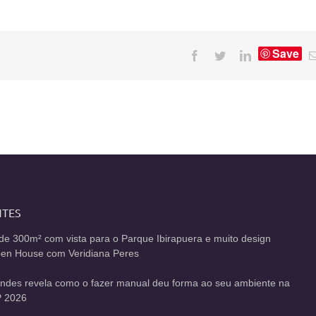
Save
Facebook
Twitter
LinkedIn
NTES
de 300m² com vista para o Parque Ibirapuera e muito design
Open House com Veridiana Peres
andes revela como o fazer manual deu forma ao seu ambiente na
 2026