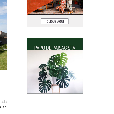
Nada
s se