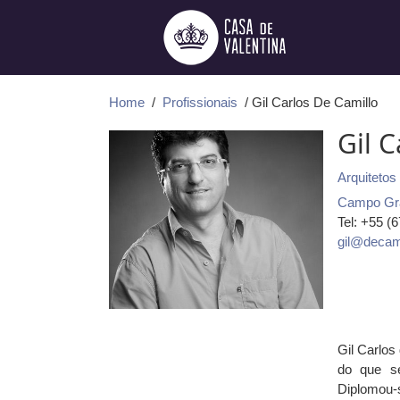
Ir
para
o
conteúdo
Home
/
Profissionais
/ Gil Carlos De Camillo
Gil 
Arquitetos
Campo Gr
Tel: +55 (
gil@decam
Gil Carlos
do que se
Diplomou-