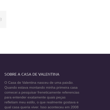
E-
mail
SOBRE A CASA DE VALENTINA
O Casa de Valentina nasceu de uma paixão.
Quando estava montando minha primeira casa
comecei a pesquisar freneticamente referencias
para entender exatamente quais peças
refletiam meu estilo, o que realmente gostava e
qual casa queria viver. Isso aconteceu em 2008