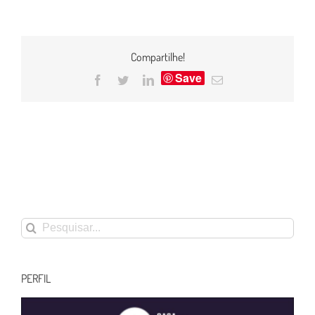
Compartilhe!
Save
Facebook
Twitter
LinkedIn
E-
mail
Buscar
resultados
para:
PERFIL