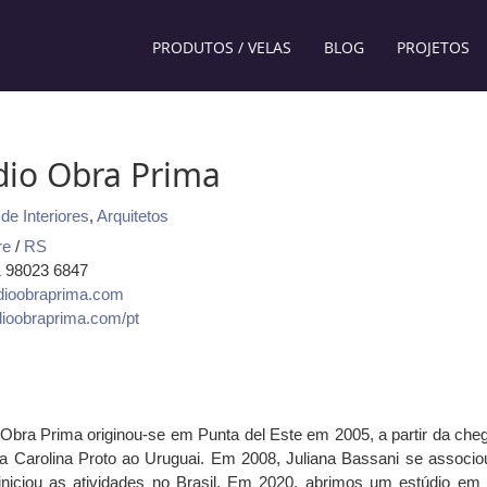
PRODUTOS / VELAS
BLOG
PROJETOS
dio Obra Prima
de Interiores
,
Arquitetos
re
/
RS
1 98023 6847
dioobraprima.com
ioobraprima.com/pt
Obra Prima originou-se em Punta del Este em 2005, a partir da che
ta Carolina Proto ao Uruguai. Em 2008, Juliana Bassani se associo
 iniciou as atividades no Brasil. Em 2020, abrimos um estúdio em