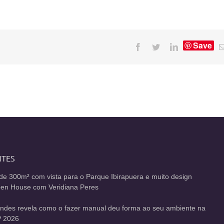
Save
Facebook
Twitter
LinkedIn
NTES
de 300m² com vista para o Parque Ibirapuera e muito design
Open House com Veridiana Peres
andes revela como o fazer manual deu forma ao seu ambiente na
 2026