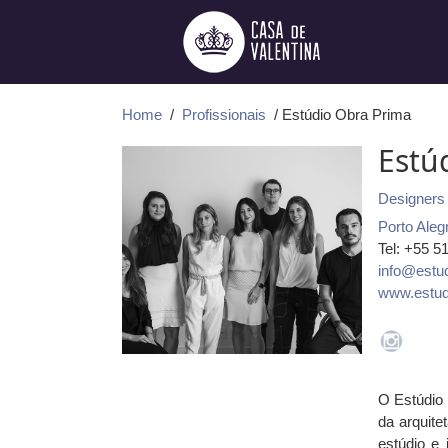
Ir
para
o
conteúdo
Home
/
Profissionais
/ Estúdio Obra Prima
Estú
Designers 
Porto Aleg
Tel: +55 5
info@estu
www.estud
O Estúdio 
da arquite
estúdio e