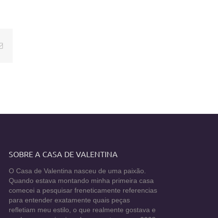
E-
mail
SOBRE A CASA DE VALENTINA
O Casa de Valentina nasceu de uma paixão.
Quando estava montando minha primeira casa
comecei a pesquisar freneticamente referencias
para entender exatamente quais peças
refletiam meu estilo, o que realmente gostava e