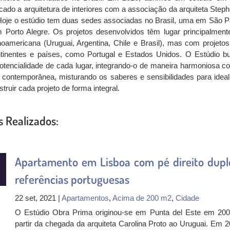
cado a arquitetura de interiores com a associação da arquiteta Steph
Hoje o estúdio tem duas sedes associadas no Brasil, uma em São P
 Porto Alegre. Os projetos desenvolvidos têm lugar principalment
inoamericana (Uruguai, Argentina, Chile e Brasil), mas com projeto
ntinentes e países, como Portugal e Estados Unidos. O Estúdio b
potencialidade de cada lugar, integrando-o de maneira harmoniosa c
a contemporânea, misturando os saberes e sensibilidades para ideali
struir cada projeto de forma integral.
s Realizados:
Apartamento em Lisboa com pé direito dupl
referências portuguesas
22 set, 2021 |
Apartamentos
,
Acima de 200 m2
,
Cidade
O Estúdio Obra Prima originou-se em Punta del Este em 200
partir da chegada da arquiteta Carolina Proto ao Uruguai. Em 2