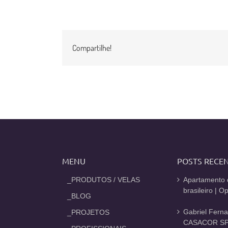
Compartilhe!
MENU
POSTS RECE
_PRODUTOS / VELAS
Apartamento 
brasileiro | 
_BLOG
Gabriel Fern
_PROJETOS
CASACOR SP