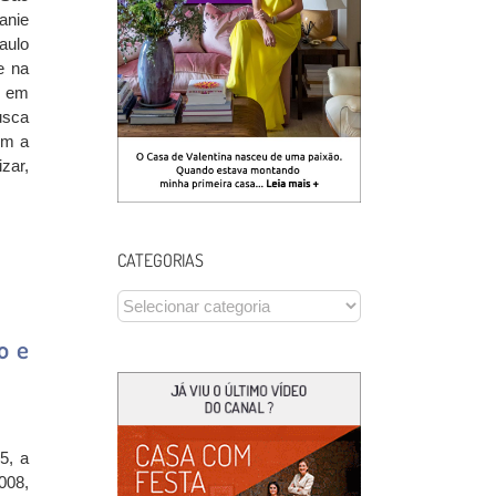
anie
aulo
e na
s em
usca
om a
zar,
CATEGORIAS
CATEGORIAS
o e
5, a
008,