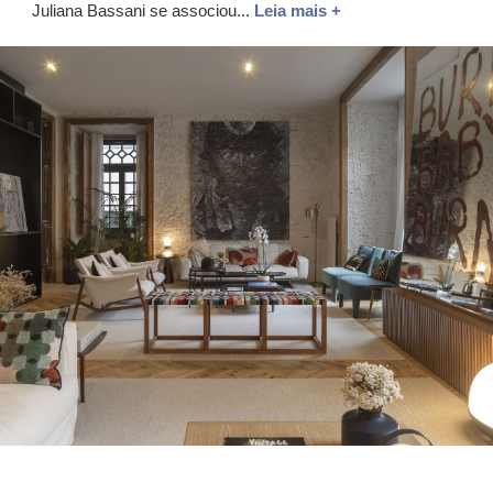
Juliana Bassani se associou...
Leia mais +