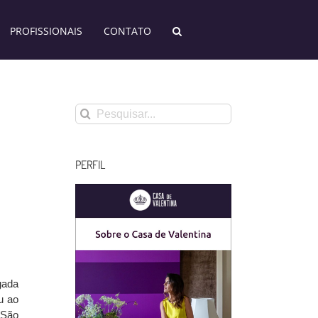
PROFISSIONAIS
CONTATO
Buscar
resultados
para:
PERFIL
gada
u ao
 São