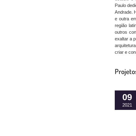
Paulo dedi
Andrade. 
e outra em
região lat
outros co
exaltar a 
arquitetur
criar e con
Projeto
09
2021