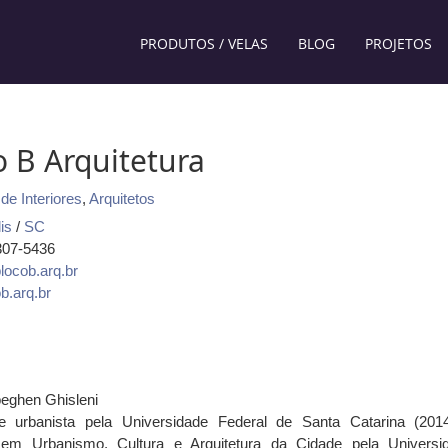
PRODUTOS / VELAS
BLOG
PROJETOS
o B Arquitetura
de Interiores
,
Arquitetos
is
/
SC
3307-5436
locob.arq.br
b.arq.br
eghen Ghisleni
 e urbanista pela Universidade Federal de Santa Catarina (201
em Urbanismo, Cultura e Arquitetura da Cidade pela Universi