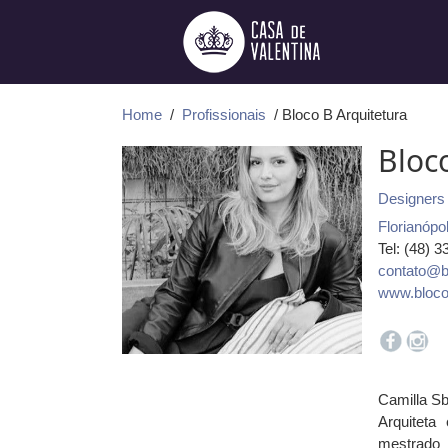
Ir
para
o
conteúdo
Home
/
Profissionais
/ Bloco B Arquitetura
Bloc
Designers 
Florianópol
Tel: (48) 
contato@b
www.bloco
Camilla Sb
Arquiteta
mestrado 