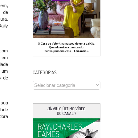
bém,
o de
ura.
aily
 com
o em
dade
, um
CATEGORIAS
o de
CATEGORIAS
 sua
dade
dora