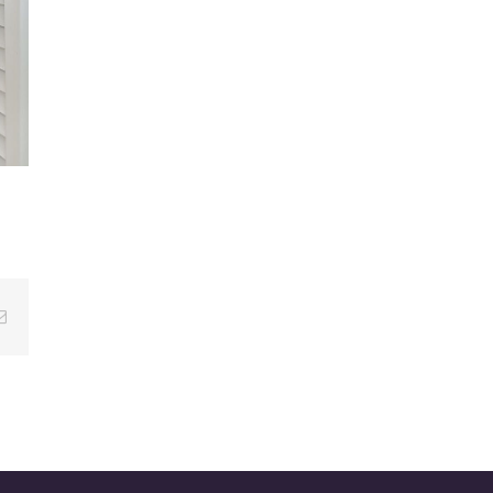
E-
mail