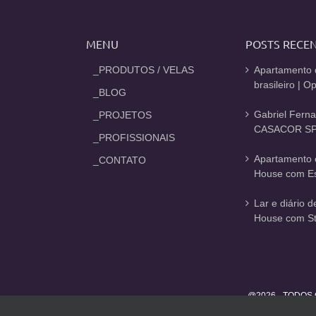
MENU
POSTS RECE
_PRODUTOS / VELAS
Apartamento 
brasileiro | 
_BLOG
Gabriel Fern
_PROJETOS
CASACOR SP
_PROFISSIONAIS
Apartamento 
_CONTATO
House com Est
Lar e diário 
House com St
@2026 - TODOS