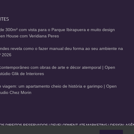
NTES
de 300m² com vista para o Parque Ibirapuera e muito design
Open House com Veridiana Peres
andes revela como o fazer manual deu forma ao seu ambiente na
 2026
contemporâneo com obras de arte e décor atemporal | Open
údio Glik de Interiores
de viagem: um apartamento cheio de história e garimpo | Open
udio Chez Morin
 OS DIREITOS RESERVADOS | DEVELOPMENT:
ATF MARKETING
| DESIGN: AG