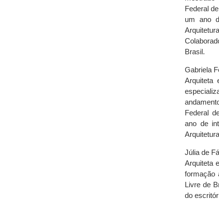
Federal de
um ano de
Arquitetu
Colaborado
Brasil.
Gabriela 
Arquiteta
especializ
andamento
Federal d
ano de int
Arquitetur
Júlia de Fá
Arquiteta 
formação 
Livre de B
do escritó