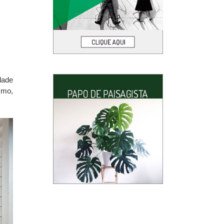
dade
smo,