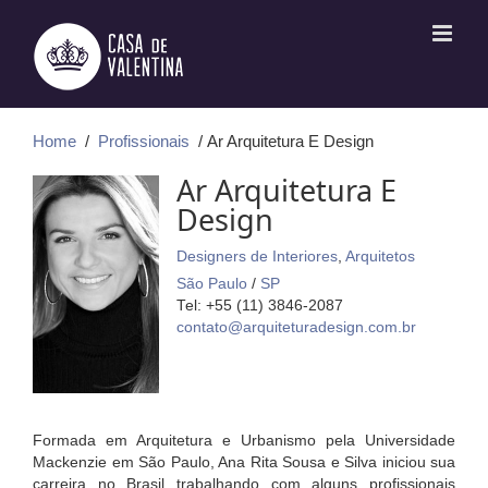
Ir
para
o
conteúdo
Home
/
Profissionais
/ Ar Arquitetura E Design
Ar Arquitetura E
Design
Designers de Interiores
,
Arquitetos
São Paulo
/
SP
Tel: +55 (11) 3846-2087
contato@arquiteturadesign.com.br
Formada em Arquitetura e Urbanismo pela Universidade
Mackenzie em São Paulo, Ana Rita Sousa e Silva iniciou sua
carreira no Brasil trabalhando com alguns profissionais