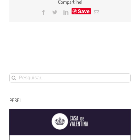
Compartilhe!
Save
Facebook
Twitter
LinkedIn
E-
mail
Buscar
resultados
para:
PERFIL