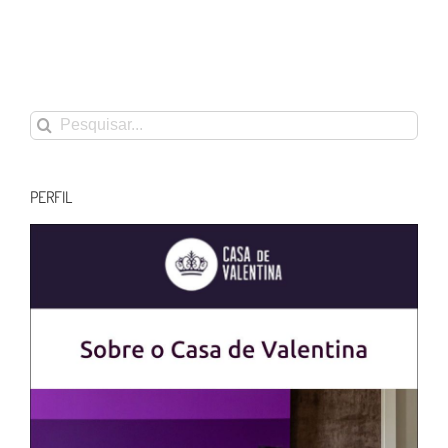
Buscar
resultados
para:
PERFIL