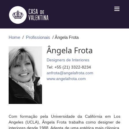
Ir
para
o
conteúdo
Home
/
Profissionais
/ Ângela Frota
Ângela Frota
Designers de Interiores
Tel: +55 (21) 3322-8234
anfrota@angelafrota.com
www.angelafrota.com
Com formação pela Universidade da Califórnia em Los
Angeles (UCLA), Ângela Frota trabalha como designer de
interiores desde 1988. Adepta de uma estética mais clássica,