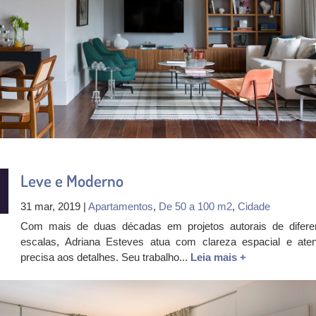
Leve e Moderno
31 mar, 2019 |
Apartamentos
,
De 50 a 100 m2
,
Cidade
Com mais de duas décadas em projetos autorais de difere
escalas, Adriana Esteves atua com clareza espacial e ate
precisa aos detalhes. Seu trabalho...
Leia mais +