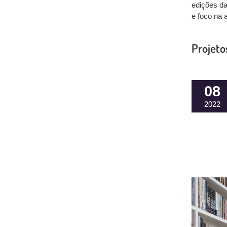
edições d
e foco na 
Projeto
08
2022