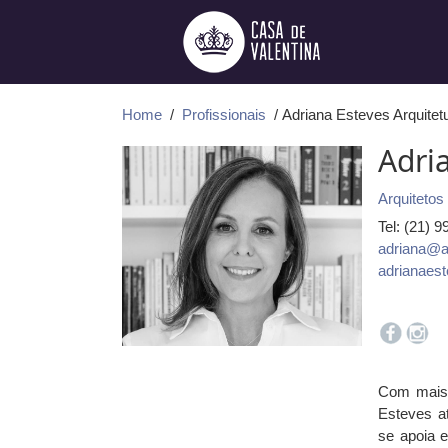
Ir
para
o
conteúdo
Home
/
Profissionais
/ Adriana Esteves Arquitet
Adri
Arquitetos
Tel: (21) 
adriana@a
adrianaes
Com mais 
Esteves at
se apoia e