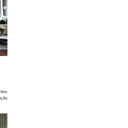
ntes
nção