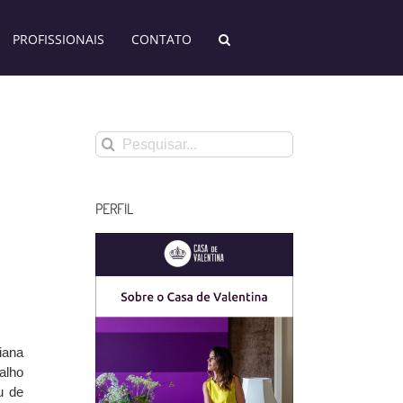
PROFISSIONAIS
CONTATO
Buscar
resultados
para:
PERFIL
iana
alho
u de