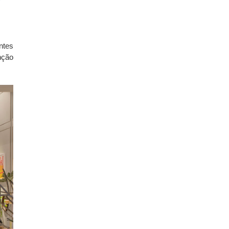
ntes
nção