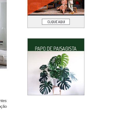
ntes
nção