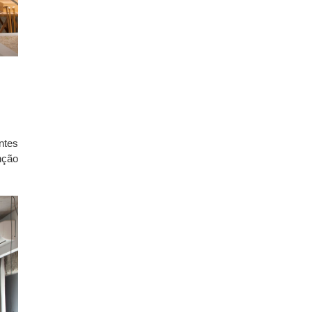
ntes
nção