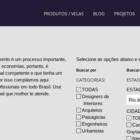
PRODUTOS / VELAS
BLOG
PROJETOS
ento é um processo importante,
Selecione as opções abaixo e e
 economias, portanto, é
Buscar por
Buscar
onal competente e que tenha um
CATEGORIAS:
ESTAD
or isso compilamos aqui
fissionais em todo Brasil. Use
TODAS
ESTA
al que melhor te atende.
Designers de
Interiores
Arquitetos
CIDA
Paisagistas
TO
Engenheiros
Ca
Urbanistas
Goyta
Nite