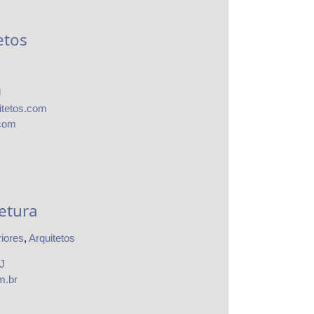
etos
J
tetos.com
.com
etura
riores
,
Arquitetos
J
m.br