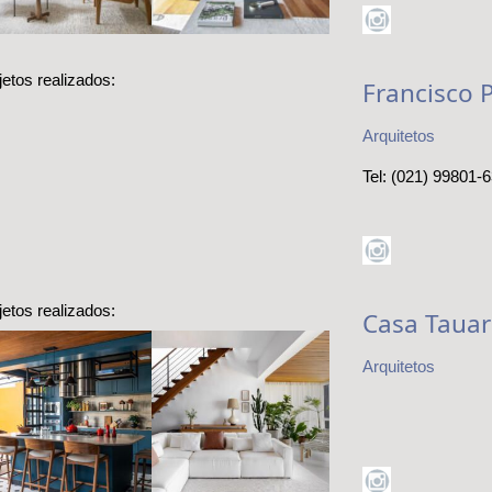
acolhedora
jetos realizados:
Francisco 
Arquitetos
Tel: (021) 99801-
jetos realizados:
Casa Tauar
Arquitetos
inha funcional
Ambientes
om ambiente
integrados,
egrado e visual
madeira escura e
marcante em
muitas plantas
sa no Cidade