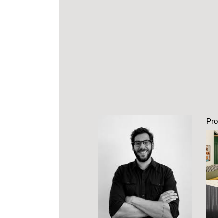
Pro
co
p
Ap
co