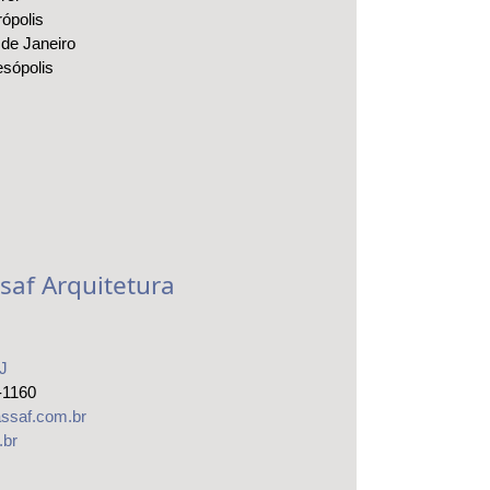
rópolis
 de Janeiro
esópolis
saf Arquitetura
J
-1160
ssaf.com.br
.br