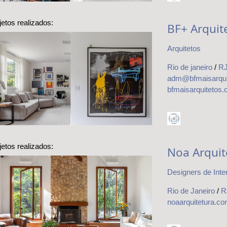
Jardim
jetos realizados:
BF+ Arquit
Arquitetos
Rio de janeiro
/
R
Reforma
adm@bfmaisarqui
ompleta une
conforto,
bfmaisarquitetos
praticidade e
ilo minimalista
jetos realizados:
Noa Arquit
Designers de Inte
Rio de Janeiro
/
R
ojeto no campo
 lazer, conforto
noaarquitetura.co
integração com
a natureza