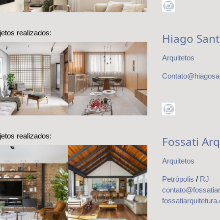
modernismo
tropical em
Copacabana
jetos realizados:
Hiago Sant
Arquitetos
Minimalismo
Apartamento
Contato@hiagosa
candinavo com
passa por reforma
toques da
completa para
arquitetura
atender pai e filha
japonesa
jetos realizados:
Fossati Arq
Arquitetos
Petrópolis
/
RJ
Casa
Casa térrea
contato@fossatiar
ontemporânea
contemporânea
com pegada
com vista para as
fossatiarquitetura
ustrial em vila
montanhas e
charmosa
decoração