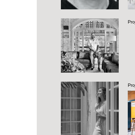
Pro
Pro
Coz
c
int
ca