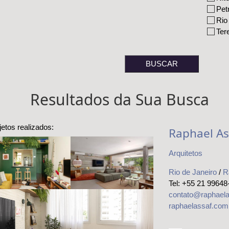
Pet
Rio
Ter
Resultados da Sua Busca
jetos realizados:
Raphael As
Arquitetos
Uma casa-
Apartamento
leção cheia de
espaçoso,
Rio de Janeiro
/
R
ersonalidade
acolhedor e com
Tel: +55 21 99648
varanda integrada
contato@raphaela
raphaelassaf.com
artamento com
zinha afetiva e