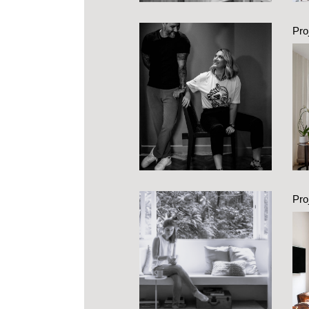
Pro
c
est
Pro
Pr
une
e 