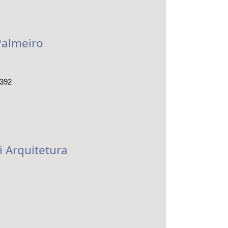
Palmeiro
6392
i Arquitetura