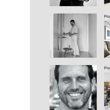
Pro
es
Pro
c
ind