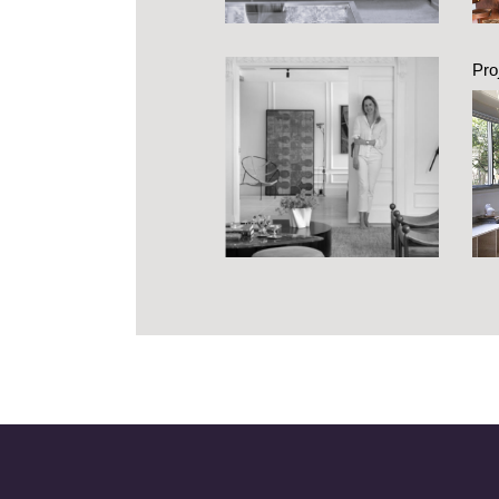
Pro
r
per