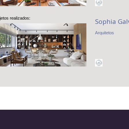
jetos realizados:
Sophia Gal
Arquitetos
Apartamento
enovado sem
der a essência