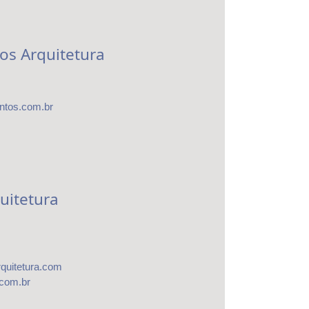
os Arquitetura
ntos.com.br
uitetura
quitetura.com
.com.br