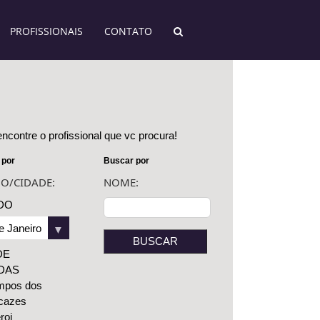
PROFISSIONAIS
CONTATO
ncontre o profissional que vc procura!
 por
Buscar por
O/CIDADE:
NOME:
DO
DE
DAS
mpos dos
cazes
roi