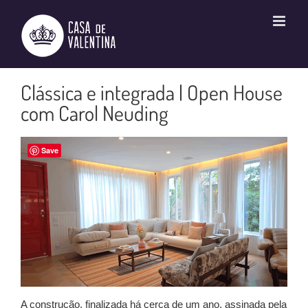
Ir
para
o
conteúdo
Clássica e integrada | Open House
com Carol Neuding
Save
A construção, finalizada há cerca de um ano, assinada pela