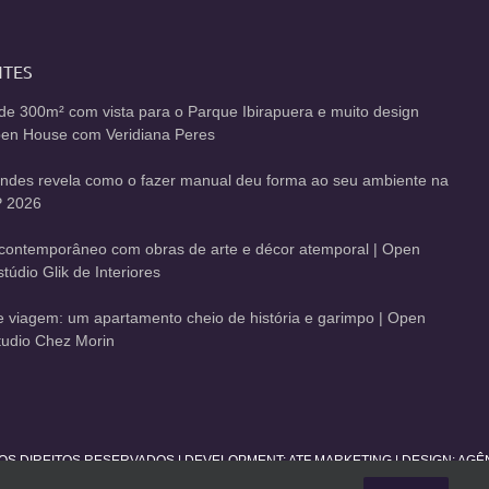
NTES
de 300m² com vista para o Parque Ibirapuera e muito design
Open House com Veridiana Peres
andes revela como o fazer manual deu forma ao seu ambiente na
 2026
contemporâneo com obras de arte e décor atemporal | Open
údio Glik de Interiores
de viagem: um apartamento cheio de história e garimpo | Open
udio Chez Morin
 OS DIREITOS RESERVADOS | DEVELOPMENT:
ATF MARKETING
| DESIGN: AG