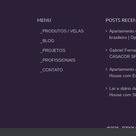
MENU
POSTS RECE
_PRODUTOS / VELAS
Apartamento 
brasileiro | 
_BLOG
Gabriel Fern
_PROJETOS
CASACOR SP
_PROFISSIONAIS
Apartamento 
_CONTATO
House com Est
Lar e diário 
House com St
@2026 - TODOS