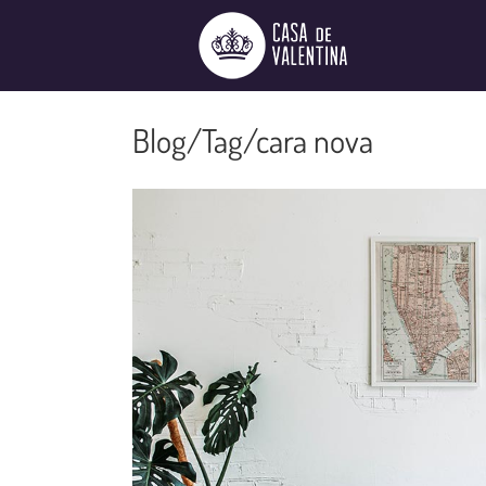
Ir
para
o
conteúdo
cara nova