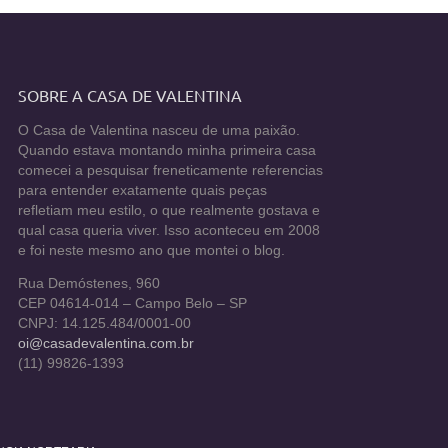
SOBRE A CASA DE VALENTINA
O Casa de Valentina nasceu de uma paixão.
Quando estava montando minha primeira casa
comecei a pesquisar freneticamente referencias
para entender exatamente quais peças
refletiam meu estilo, o que realmente gostava e
qual casa queria viver. Isso aconteceu em 2008
e foi neste mesmo ano que montei o blog.
Rua Demóstenes, 960
CEP 04614-014 – Campo Belo – SP
CNPJ: 14.125.484/0001-00
oi@casadevalentina.com.br
(11) 99826-1393