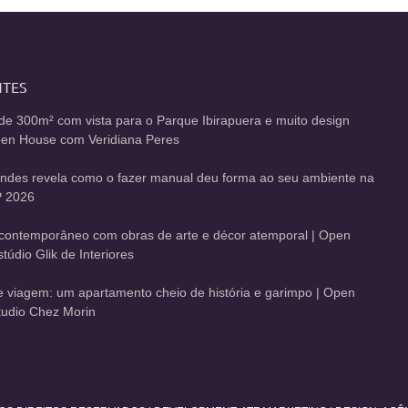
NTES
de 300m² com vista para o Parque Ibirapuera e muito design
Open House com Veridiana Peres
andes revela como o fazer manual deu forma ao seu ambiente na
 2026
contemporâneo com obras de arte e décor atemporal | Open
údio Glik de Interiores
de viagem: um apartamento cheio de história e garimpo | Open
udio Chez Morin