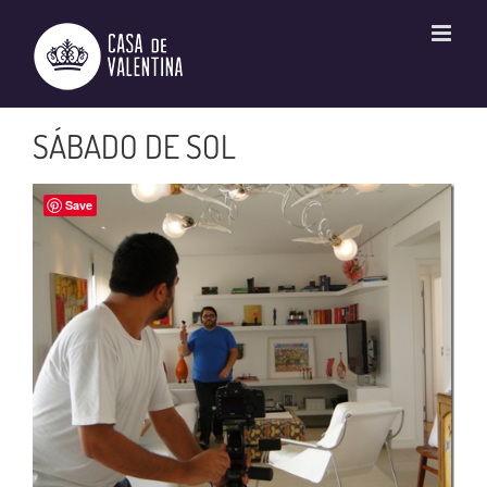
Ir
para
o
conteúdo
SÁBADO DE SOL
Save