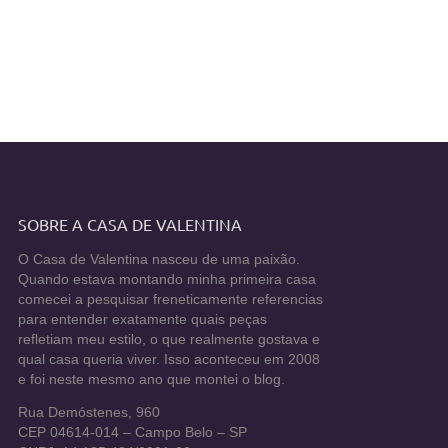
SOBRE A CASA DE VALENTINA
O Casa de Valentina nasceu de uma paixão.
Quando estava montando minha primeira casa
comecei a pesquisar freneticamente referencias
para entender exatamente quais peças
refletiam meu estilo, o que realmente gostava e
qual casa queria viver. Isso aconteceu em 2008
e foi neste mesmo ano que montei o blog.
Rua Demóstenes, 960
CEP 04614-014 – Campo Belo – SP