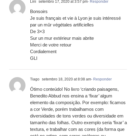
Lini
setembro 17, 2020 at 3:57 pm
- Responder
Bonsoirs
Je suis français et vie à Lyon je suis intéressé
par un mûr végétales artificielles
De 3×3
Sur un mur extérieur mais abrite
Merci de votre retour
Cordialement
GLI
Tiago
setembro 18, 2020 at 8:08 am
- Responder
Ótimo conteúdo! No lixro ‘criando paisagens,
Benedito Abbud nos ensina a ‘fixar’ algum
elemento da composição. Por exemplo: ficamos
a cor Verde, porém trabalhamos com
diversidades de tons verdes ou diversidade em
tamanho das folhas. Outro exemplo seria ‘fixar’ a
textura, e trabalhar com as cores (da forma que
está no artigo, com cores análogas ou